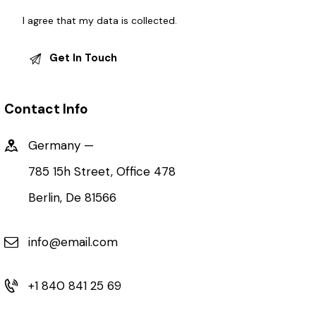
I agree that my data is
collected
.
Contact Info
Germany —
785 15h Street, Office 478
Berlin, De 81566
info@email.com
+1 840 841 25 69