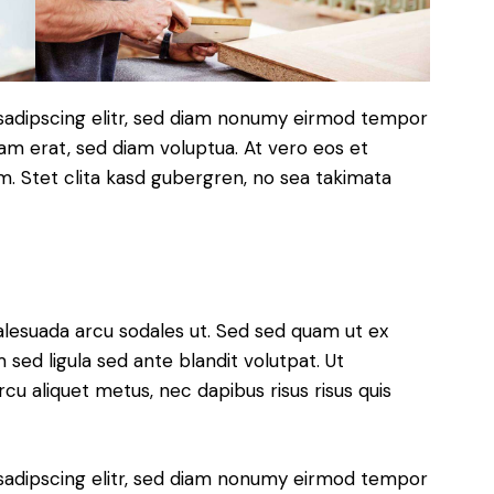
sadipscing elitr, sed diam nonumy eirmod tempor
yam erat, sed diam voluptua. At vero eos et
. Stet clita kasd gubergren, no sea takimata
alesuada arcu sodales ut. Sed sed quam ut ex
ed ligula sed ante blandit volutpat. Ut
rcu aliquet metus, nec dapibus risus risus quis
sadipscing elitr, sed diam nonumy eirmod tempor